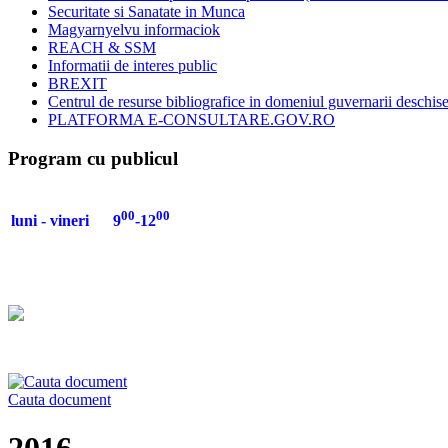
Securitate si Sanatate in Munca
Magyarnyelvu informaciok
REACH & SSM
Informatii de interes public
BREXIT
Centrul de resurse bibliografice in domeniul guvernarii deschis
PLATFORMA E-CONSULTARE.GOV.RO
Program cu publicul
00
00
luni - vineri 9
-12
Cauta document