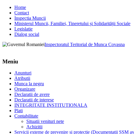
Home
Contact
Inspectia Muncii
Ministerul Muncii, Familiei, Tineretului și Solidarității Sociale
Legislatie
Dialog social
Inspectoratul Teritorial de Munca Covasna
Meniu
Anunturi
Atributii
Munca la negru
Organizare
Declaratii de avere
Declaratii de interese
INTEGRITATE INSTITUTIONALA
Plati
Contabilitate
Situatii venituri nete
Achizitii
Servicii externe de prevenire si protectie (Documentatii SSM av