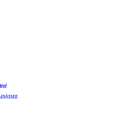
trol
ĂINĂTATE