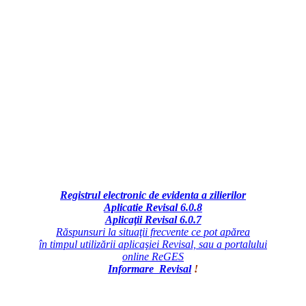
Registrul electronic de evidenta a zilierilor
Aplicatie Revisal 6.0.8
Aplicaţii Revisal 6.0.7
Răspunsuri la situaţii frecvente ce pot apărea
în timpul utilizării aplicaşiei Revisal, sau a portalului
online ReGES
Informare Revisal
!