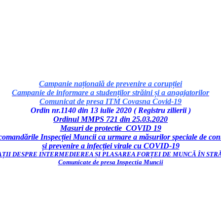
Campanie națională de prevenire a corupției
Campanie de informare a studenților străini și a angajatorilor
Comunicat de presa ITM Covasna Covid-19
Ordin nr.1140 din 13 iulie 2020 ( Registru zilierii )
Ordinul MMPS 721 din 25.03.2020
Masuri de protectie COVID 19
omandările Inspecției Muncii ca urmare a măsurilor speciale de con
și prevenire a infecției virale cu COVID-19
ȚII DESPRE INTERMEDIEREA ȘI PLASAREA FORȚEI DE MUNCĂ ÎN STR
Comunicate de presa Inspectia Muncii